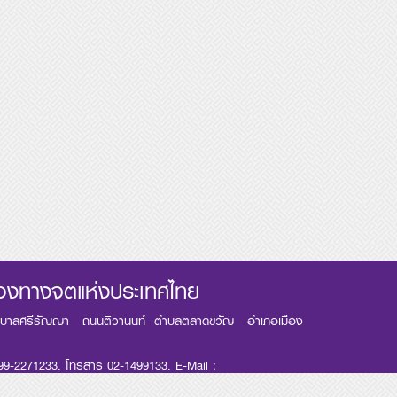
่องทางจิตแห่งประเทศไทย
าบาลศรีธัญญา ถนนติวานนท์ ตำบลตลาดขวัญ อำเภอเมือง
99-2271233. โทรสาร 02-1499133. E-Mail :